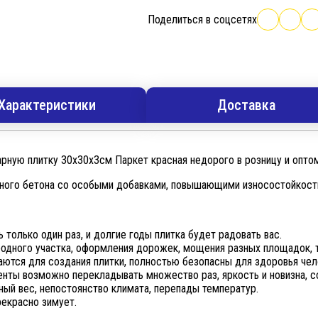
Поделиться в соцсетях
Характеристики
Доставка
арную плитку 30х30х3см Паркет красная недорого в розницу и опто
тного бетона со особыми добавками, повышающими износостойкость
только один раз, и долгие годы плитка будет радовать вас.
родного участка, оформления дорожек, мощения разных площадок, 
аются для создания плитки, полностью безопасны для здоровья че
нты возможно перекладывать множество раз, яркость и новизна, со
ый вес, непостоянство климата, перепады температур.
рекрасно зимует.