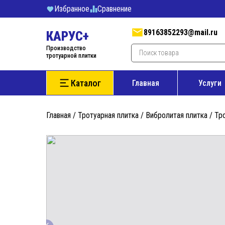
Избранное
Cравнение
89163852293@mail.ru
КАРУС+
Производство
тротуарной плитки
Каталог
Главная
Услуги
Главная
/
Тротуарная плитка
/
Вибролитая плитка
/ Тр