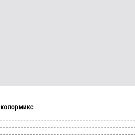
м
колормикс