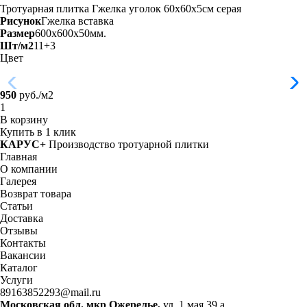
Тротуарная плитка Гжелка уголок 60х60х5см
серая
Рисунок
Гжелка вставка
Размер
600x600x50мм.
Шт/м2
11+3
Цвет
950
руб./м2
В корзину
Купить в 1 клик
КАРУС+
Производство тротуарной плитки
Главная
О компании
Галерея
Возврат товара
Статьи
Доставка
Отзывы
Контакты
Вакансии
Каталог
Услуги
89163852293@mail.ru
Московская обл. мкр Ожерелье,
ул. 1 мая 39 а