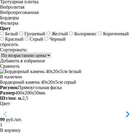
Тротуарная плитка
Вибролитая
Вибропресованная
Бордюры
Фильтры
Цвет
Белый
Грушевый
Желтый
Колормикс
Коричневый
Красный
Серый
Черный
сбросить
Сортировать:
Добавить в избранное
Сравнить
В наличии
Бордюрный камень 40х20х5см серый
Рисунок
Прямоугольная фаска
Размер
400x200x50мм.
Шт/пог. м.
2,5
Цвет
99
руб./шт.
В корзину