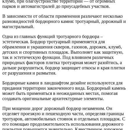
клумб, при благоустройстве территории — от огромных
парков и автомагистралей до приусадебных участков.
В зависимости от области применения различают несколько
разновидностей бордюрного камня: тротуарный, дорожный и
магистральный.
Одна из главных функций тротуарного бордюра –
эстетическая. Бордюр тротуарный применяется для
обрамления и украшения скверов, газонов, дорожек, клумб,
детских и спортивных площадок. Выполняет как защитную,
так и эстетическую функции. Под влиянием различных
природных факторов плитка тротуарная может разойтись, а
дальше разрушиться, бордюр защищает откосы и края плитки
от разрушения и размытия.
Бордюрные камни в ландшафтом дизайне используются для
придания территории законченного вида. Бордюрный камень
может быть применяться в неожиданных местах, помогая
создавать оригинальные архитектурные элементы.
При мощении дорог дорожный бордюр незаменим. Он
отделяет проезжую и пешеходную части, определяя границы
тротуаров, автомобильных стоянок и отдельных площадок. С
его помощью продолжительность использования дорожного
покрытия повышается значительно. Качественное дорожное