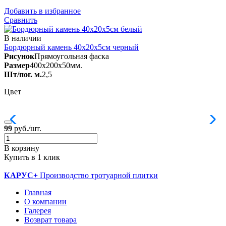
Добавить в избранное
Д
Сравнить
В наличии
Бордюрный камень 40х20х5см черный
Рисунок
Прямоугольная фаска
Размер
400x200x50мм.
Шт/пог. м.
2,5
Ш
Цвет
99
руб./шт.
1
В корзину
В
Купить в 1 клик
К
КАРУС+
Производство тротуарной плитки
Главная
О компании
Галерея
Возврат товара