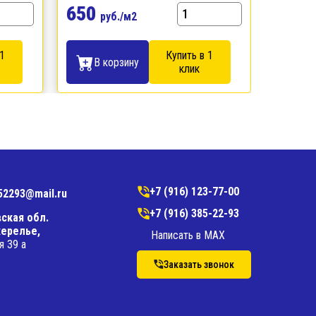
650
650
руб./м2
р
 1
Купить в 1
В корзину
В 
клик
+7 (916) 123-77-00
52293@mail.ru
+7 (916) 385-22-93
ская обл.
ерелье,
Написать в MAX
я 39 а
Заказать звонок