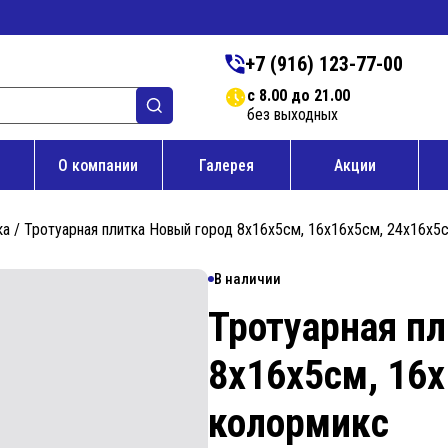
+7 (916) 123-77-00
с 8.00 до 21.00
без выходных
О компании
Галерея
Акции
ка
/ Тротуарная плитка Новый город 8х16х5см, 16х16х5см, 24х16х5
В наличии
Тротуарная п
8х16х5см, 16
колормикс