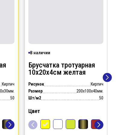
В наличии
В налич
ая
Брусчатка тротуарная
Брусч
10х20х4см
желтая
10х2
Кирпич
Рисунок
Кирпич
Рисунок
00x30мм.
Размер
200x100x40мм.
Размер
50
Шт/м2
50
Шт/м2
Цвет
Цвет