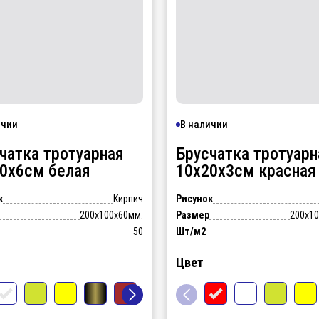
ичии
В наличии
чатка тротуарная
Брусчатка тротуарн
20х6см
белая
10х20х3см
красная
к
Кирпич
Рисунок
200x100x60мм.
Размер
200x1
50
Шт/м2
Цвет