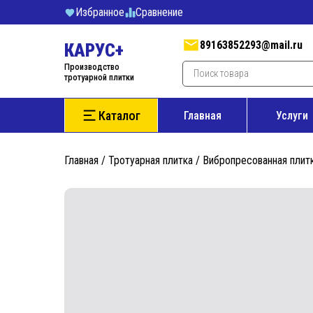
Избранное
Cравнение
89163852293@mail.ru
КАРУС+
Производство
тротуарной плитки
Каталог
Главная
Услуги
Главная
/
Тротуарная плитка
/
Вибропресованная плит