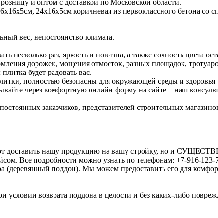
 розницу и оптом с доставкой по Московской области.
6х16х5см, 24х16х5см коричневая из первоклассного бетона со 
ьный вес, непостоянство климата.
ь несколько раз, яркость и новизна, а также сочность цвета ос
ормления дорожек, мощения отмосток, разных площадок, тротуаро
 плитка будет радовать вас.
плитки, полностью безопасны для окружающей среды и здоровья 
ывайте через комфортную онлайн-форму на сайте – наш консульт
и постоянных заказчиков, представителей строительных магазино
оляют доставить нашу продукцию на вашу стройку, но и СУЩЕ
сом. Все подробности можно узнать по телефонам: +7-916-123-7
ра (деревянный поддон). Мы можем предоставить его для комфо
и условии возврата поддона в целости и без каких-либо поврежд