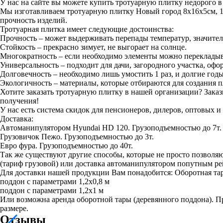
У нас на сайте вы можете купить тротуарную плитку недорого в
Мы изготавливаем тротуарную плитку Новый город 8х16х5см, 1
прочность изделий.
Тротуарная плитка имеет следующие достоинства:
Прочность – может выдерживать перепады температур, значител
Стойкость – прекрасно зимует, не выгорает на солнце.
Многократность – если необходимо элементы можно перекладыват
Универсальность – подходит для дачи, загородного участка, оф
Долговечность – необходимо лишь умостить 1 раз, и долгие годы
Экологичность – материалы, которые отбираются для создания 
Хотите заказать тротуарную плитку в нашей организации? Заказ
получения!
У нас есть система скидок для пенсионеров, дилеров, оптовых 
Доставка:
Автоманипулятором Hyundai HD 120. Грузоподъемностью до 7т.
Грузовичок Пежо. Грузоподъемностью до 3т.
Евро фура. Грузоподъемностью до 40т.
Так же существуют другие способы, которые не просто позв
(тариф грузовой) или доставка автоманипулятором попутным рей
Для доставки нашей продукции Вам понадобится: Оборотная та
поддон с параметрами 1,2х0,8 м
поддон с параметрами 1,2х1 м
Или возможна аренда оборотной тары (деревянного поддона). Пр
размере.
Отзывы