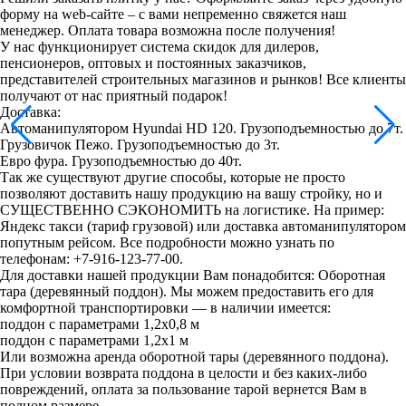
форму на web-сайте – с вами непременно свяжется наш
менеджер. Оплата товара возможна после получения!
У нас функционирует система скидок для дилеров,
пенсионеров, оптовых и постоянных заказчиков,
представителей строительных магазинов и рынков! Все клиенты
получают от нас приятный подарок!
Доставка:
Автоманипулятором Hyundai HD 120. Грузоподъемностью до 7т.
Грузовичок Пежо. Грузоподъемностью до 3т.
Евро фура. Грузоподъемностью до 40т.
Так же существуют другие способы, которые не просто
позволяют доставить нашу продукцию на вашу стройку, но и
СУЩЕСТВЕННО СЭКОНОМИТЬ на логистике. На пример:
Яндекс такси (тариф грузовой) или доставка автоманипулятором
попутным рейсом. Все подробности можно узнать по
телефонам: +7-916-123-77-00.
Для доставки нашей продукции Вам понадобится: Оборотная
тара (деревянный поддон). Мы можем предоставить его для
комфортной транспортировки — в наличии имеется:
поддон с параметрами 1,2х0,8 м
поддон с параметрами 1,2х1 м
Или возможна аренда оборотной тары (деревянного поддона).
При условии возврата поддона в целости и без каких-либо
повреждений, оплата за пользование тарой вернется Вам в
полном размере.