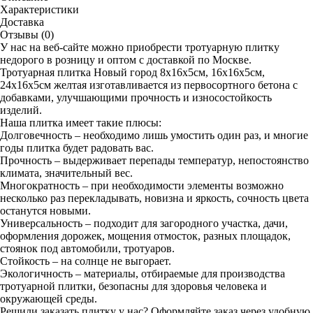
Характеристики
Доставка
Отзывы (0)
У нас на веб-сайте можно приобрести тротуарную плитку
недорого в розницу и оптом с доставкой по Москве.
Тротуарная плитка Новый город 8х16х5см, 16х16х5см,
24х16х5см желтая изготавливается из первосортного бетона с
добавками, улучшающими прочность и износостойкость
изделий.
Наша плитка имеет такие плюсы:
Долговечность – необходимо лишь умостить один раз, и многие
годы плитка будет радовать вас.
Прочность – выдерживает перепады температур, непостоянство
климата, значительный вес.
Многократность – при необходимости элементы возможно
несколько раз перекладывать, новизна и яркость, сочность цвета
останутся новыми.
Универсальность – подходит для загородного участка, дачи,
оформления дорожек, мощения отмосток, разных площадок,
стоянок под автомобили, тротуаров.
Стойкость – на солнце не выгорает.
Экологичность – материалы, отбираемые для производства
тротуарной плитки, безопасны для здоровья человека и
окружающей среды.
Решили заказать плитку у нас? Оформляйте заказ через удобную